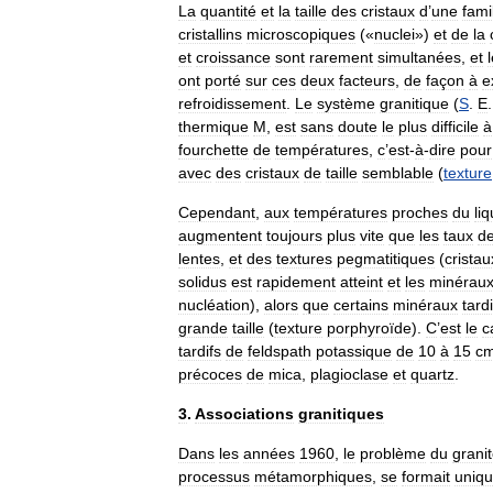
La
quantité
et
la
taille
des
cristaux
d
’
une
fami
cristallins
microscopiques
(«
nuclei
»)
et
de
la
et
croissance
sont
rarement
simultanées
,
et
ont
porté
sur
ces
deux
facteurs
,
de
façon
à
e
refroidissement
.
Le
système
granitique
(
S
.
E
thermique
M
,
est
sans
doute
le
plus
difficile
à
fourchette
de
températures
,
c
’
est
-
à
-
dire
pour
avec
des
cristaux
de
taille
semblable
(
texture
Cependant
,
aux
températures
proches
du
li
augmentent
toujours
plus
vite
que
les
taux
d
lentes
,
et
des
textures
pegmatitiques
(
cristau
solidus
est
rapidement
atteint
et
les
minérau
nucléation
),
alors
que
certains
minéraux
tardi
grande
taille
(
texture
porphyroïde
).
C
’
est
le
c
tardifs
de
feldspath
potassique
de
10
à
15
c
précoces
de
mica
,
plagioclase
et
quartz
.
3
.
Associations
granitiques
Dans
les
années
1960
,
le
problème
du
grani
processus
métamorphiques
,
se
formait
uniq