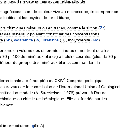
granites
,
il
n
’
existe
jamais
aucun
feldspathoïde
;
omagnésiens
,
sont
de
couleur
vive
au
microscope
;
ils
comprennent
es
biotites
et
les
oxydes
de
fer
et
titane
;
nts
chimiques
mineurs
ou
en
traces
,
comme
le
zircon
(
Zr
),
et
des
minéraux
pouvant
constituer
des
concentrations
te
(
Sn
),
wolframite
(
W
),
uraninite
(
U
),
molybdénite
(
Mo
)...
ortions
en
volume
des
différents
minéraux
,
montrent
que
les
à
90
p
.
100
de
minéraux
blancs
)
à
hololeucocrates
(
plus
de
90
p
.
ntérieur
du
groupe
des
minéraux
blancs
commandent
la
e
nternationale
a
été
adoptée
au
XXIV
Congrès
géologique
des
travaux
de
la
commission
de
l
’
International
Union
of
Geological
assification
modale
(
A
.
Streckeisen
,
1976
)
prévaut
à
l
’
heure
chimique
ou
chimico
-
minéralogique
.
Elle
est
fondée
sur
les
blancs:
et
intermédiaires
(
p
ôle
A
);