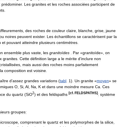
t
prédominer
.
Les
granites
et
les
roches
associées
participent
de
nts
.
affleurements
,
des
roches
de
couleur
claire
,
blanche
,
grise
,
jaune
ou
noires
peuvent
exister
.
Les
échantillons
se
caractérisent
par
la
u
et
pouvant
atteindre
plusieurs
centimètres
.
un
ensemble
plus
vaste
,
les
granitoïdes
.
Par
«
granitoïde
»,
on
x
granites
.
Cette
définition
large
a
le
mérite
d
’
inclure
non
cristallisées
,
mais
aussi
des
roches
moins
parfaitement
la
composition
est
voisine
.
aître
d
’
assez
grandes
variations
(
tabl
.
1
).
Un
granite
«
moyen
»
se
imiques
O
,
Si
,
Al
,
Na
,
K
et
dans
une
moindre
mesure
Ca
.
Ces
2
[
cf
.
FELDSPATHS
]
nce
du
quartz
(
SiO
)
et
des
feldspaths
:
système
sieurs
groupes:
icroscope
,
comprenant
le
quartz
et
les
polymorphes
de
la
silice
,