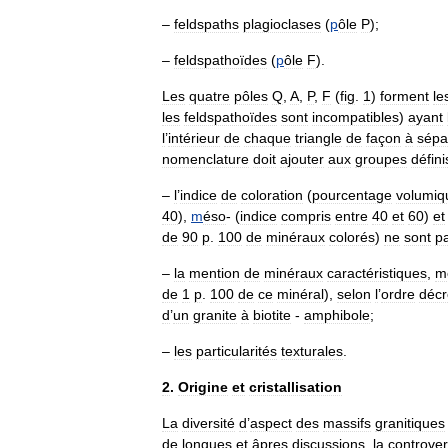
–
feldspaths
plagioclases
(
p
ôle
P
);
–
feldspathoïdes
(
p
ôle
F
).
Les
quatre
pôles
Q
,
A
,
P
,
F
(
fig
.
1
)
forment
le
les
feldspathoïdes
sont
incompatibles
)
ayant
l
’
intérieur
de
chaque
triangle
de
façon
à
sépa
nomenclature
doit
ajouter
aux
groupes
défini
–
l
’
indice
de
coloration
(
pourcentage
volumiq
40
),
m
éso
- (
indice
compris
entre
40
et
60
)
et
de
90
p
.
100
de
minéraux
colorés
)
ne
sont
p
–
la
mention
de
minéraux
caractéristiques
,
m
de
1
p
.
100
de
ce
minéral
),
selon
l
’
ordre
décr
d
’
un
granite
à
biotite
-
amphibole
;
–
les
particularités
texturales
.
2
.
Origine
et
cristallisation
La
diversité
d
’
aspect
des
massifs
granitiques
de
longues
et
âpres
discussions
,
la
controve