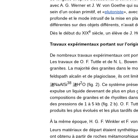
avec
A
.
G
.
Werner
et
J
.
W
.
von
Goethe
qui
su
sein
d
’
un
océan
primitif
,
et
«
plutoniste
»,
avec
profonde
et
le
mode
intrusif
de
la
mise
en
pl
différentes
sur
des
objets
différents
,
n
’
avait
d
e
Dès
le
début
du
XIX
siècle
,
un
élève
de
J
.
H
Travaux
expérimentaux
portant
sur
l
’
origi
De
nombreux
travaux
expérimentaux
ont
por
Les
travaux
de
O
.
F
.
Tuttle
et
de
N
.
L
.
Bowen
granites
.
La
majorité
des
granites
dans
le
mo
feldspath
alcalin
et
de
plagioclase
,
ils
ont
limi
3
8
2
漣NaAlSi
漣H
O
(
fig
.
2
).
Ce
système
prése
expulse
un
liquide
devenant
de
plus
en
plus
compositions
de
granites
et
de
rhyolites
dans
des
pressions
de
1
à
5
kb
(
fig
.
2
b
).
O
.
F
.
Tutt
produits
les
plus
évolués
et
les
plus
tardifs
d
À
la
même
époque
,
H
.
G
.
F
.
Winkler
et
F
.
von
Leurs
matériaux
de
départ
étaient
synthétiqu
ont
obtenu
à
partir
de
roches
métamorphiqu