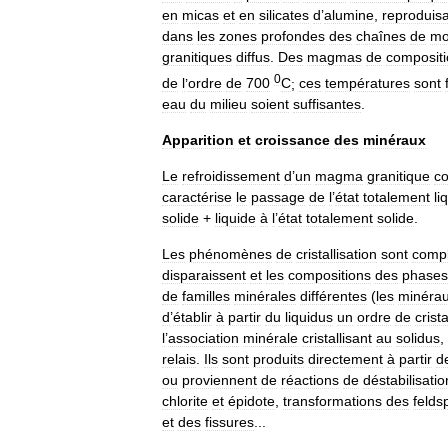
en
micas
et
en
silicates
d
’
alumine
,
reproduis
dans
les
zones
profondes
des
chaînes
de
mo
granitiques
diffus
.
Des
magmas
de
composit
0
de
l
’
ordre
de
700
C
;
ces
températures
sont
eau
du
milieu
soient
suffisantes
.
Apparition
et
croissance
des
minéraux
Le
refroidissement
d
’
un
magma
granitique
co
caractérise
le
passage
de
l
’
état
totalement
li
solide
+
liquide
à
l
’
état
totalement
solide
.
Les
phénomènes
de
cristallisation
sont
compl
disparaissent
et
les
compositions
des
phases
de
familles
minérales
différentes
(
les
minéra
d
’
établir
à
partir
du
liquidus
un
ordre
de
crista
l
’
association
minérale
cristallisant
au
solidus
,
relais
.
Ils
sont
produits
directement
à
partir
d
ou
proviennent
de
réactions
de
déstabilisatio
chlorite
et
épidote
,
transformations
des
felds
et
des
fissures
...