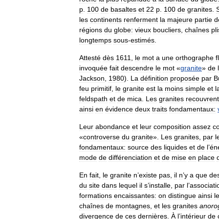
p
.
100
de
basaltes
et
22
p
.
100
de
granites
.
S
les
continents
renferment
la
majeure
partie
d
régions
du
globe:
vieux
boucliers
,
chaînes
pl
longtemps
sous
-
estimés
.
Attesté
dès
1611
,
le
mot
a
une
orthographe
f
invoquée
fait
descendre
le
mot
«
granite
»
de
l
Jackson
,
1980
).
La
définition
proposée
par
B
feu
primitif
,
le
granite
est
la
moins
simple
et
l
feldspath
et
de
mica
.
Les
granites
recouvrent
ainsi
en
évidence
deux
traits
fondamentaux:
Leur
abondance
et
leur
composition
assez
c
«
controverse
du
granite
».
Les
granites
,
par
l
fondamentaux:
source
des
liquides
et
de
l
’
én
mode
de
différenciation
et
de
mise
en
place
En
fait
,
le
granite
n
’
existe
pas
,
il
n
’
y
a
que
de
du
site
dans
lequel
il
s
’
installe
,
par
l
’
associati
formations
encaissantes:
on
distingue
ainsi
l
chaînes
de
montagnes
,
et
les
granites
anoro
divergence
de
ces
dernières
.
À
l
’
intérieur
de