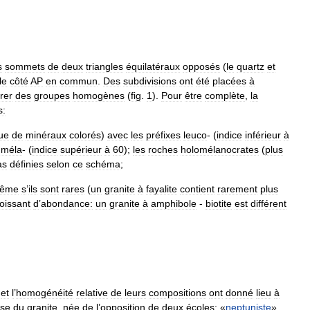
s
sommets
de
deux
triangles
équilatéraux
opposés
(
le
quartz
et
le
côté
AP
en
commun
.
Des
subdivisions
ont
été
placées
à
rer
des
groupes
homogènes
(
fig
.
1
).
Pour
être
complète
,
la
s:
ue
de
minéraux
colorés
)
avec
les
préfixes
leuco
- (
indice
inférieur
à
méla
- (
indice
supérieur
à
60
);
les
roches
holomélanocrates
(
plus
as
définies
selon
ce
schéma
;
ême
s
’
ils
sont
rares
(
un
granite
à
fayalite
contient
rarement
plus
oissant
d
’
abondance:
un
granite
à
amphibole
-
biotite
est
différent
et
l
’
homogénéité
relative
de
leurs
compositions
ont
donné
lieu
à
rse
du
granite
,
née
de
l
’
opposition
de
deux
écoles:
«
neptuniste
»,