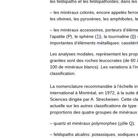
les
feldspaths
et
les
feldspathoïdes
;
dans
les
–
les
minéraux
colorés
,
encore
appelés
ferr
les
olivines
,
les
pyroxènes
,
les
amphiboles
,
l
–
les
minéraux
accessoires
,
porteurs
d
’
éléme
l
’
apatite
(
P
),
le
sphène
(
Ti
),
la
tourmaline
(
B
)
importantes
d
’
éléments
métalliques:
cassitéri
Les
analyses
modales
,
représentant
les
prop
granites
sont
des
roches
leucocrates
(
de
60
100
de
minéraux
blancs
).
Les
variations
à
l
’
i
classification
.
La
nomenclature
recommandée
à
l
’
échelle
i
international
à
Montréal
,
en
1972
,
à
la
suite
Sciences
dirigée
par
A
.
Streckeisen
.
Cette
cl
actuelle
sur
les
autres
classifications
de
type
proportions
des
quatre
groupes
de
minéraux
–
quartz
et
minéraux
polymorphes
(
p
ôle
Q
);
–
feldspaths
alcalins:
potassiques
,
sodiques