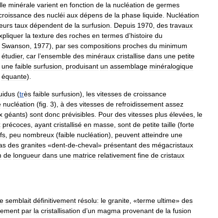
lle
minérale
varient
en
fonction
de
la
nucléation
de
germes
croissance
des
nucléi
aux
dépens
de
la
phase
liquide
.
Nucléation
leurs
taux
dépendent
de
la
surfusion
.
Depuis
1970
,
des
travaux
xpliquer
la
texture
des
roches
en
termes
d
’
histoire
du
.
Swanson
,
1977
),
par
ses
compositions
proches
du
minimum
étudier
,
car
l
’
ensemble
des
minéraux
cristallise
dans
une
petite
une
faible
surfusion
,
produisant
un
assemblage
minéralogique
équante
).
quidus
(
tr
ès
faible
surfusion
),
les
vitesses
de
croissance
e
nucléation
(
fig
.
3
),
à
des
vitesses
de
refroidissement
assez
x
géants
)
sont
donc
prévisibles
.
Pour
des
vitesses
plus
élevées
,
le
x
précoces
,
ayant
cristallisé
en
masse
,
sont
de
petite
taille
(
forte
fs
,
peu
nombreux
(
faible
nucléation
),
peuvent
atteindre
une
as
des
granites
«
dent
-
de
-
cheval
»
présentant
des
mégacristaux
m
de
longueur
dans
une
matrice
relativement
fine
de
cristaux
te
semblait
définitivement
résolu:
le
granite
, «
terme
ultime
»
des
uement
par
la
cristallisation
d
’
un
magma
provenant
de
la
fusion