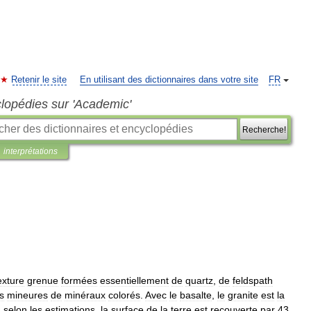
Retenir le site
En utilisant des dictionnaires dans votre site
FR
clopédies sur 'Academic'
Recherche!
interprétations
exture
grenue
formées
essentiellement
de
quartz
,
de
feldspath
s
mineures
de
minéraux
colorés
.
Avec
le
basalte
,
le
granite
est
la
:
selon
les
estimations
,
la
surface
de
la
terre
est
recouverte
par
43