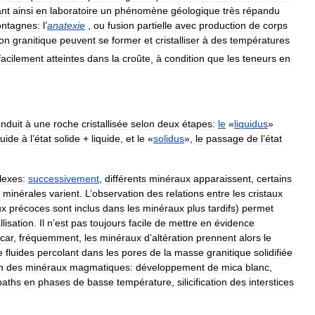
ant
ainsi
en
laboratoire
un
phénomène
géologique
très
répandu
ntagnes:
l
’
anatexie
,
ou
fusion
partielle
avec
production
de
corps
ion
granitique
peuvent
se
former
et
cristalliser
à
des
températures
facilement
atteintes
dans
la
croûte
,
à
condition
que
les
teneurs
en
nduit
à
une
roche
cristallisée
selon
deux
étapes:
le
«
liquidus
»
quide
à
l
’
état
solide
+
liquide
,
et
le
«
solidus
»,
le
passage
de
l
’
état
exes:
successivement
,
différents
minéraux
apparaissent
,
certains
minérales
varient
.
L
’
observation
des
relations
entre
les
cristaux
ux
précoces
sont
inclus
dans
les
minéraux
plus
tardifs
)
permet
llisation
.
Il
n
’
est
pas
toujours
facile
de
mettre
en
évidence
car
,
fréquemment
,
les
minéraux
d
’
altération
prennent
alors
le
e
fluides
percolant
dans
les
pores
de
la
masse
granitique
solidifiée
n
des
minéraux
magmatiques:
développement
de
mica
blanc
,
paths
en
phases
de
basse
température
,
silicification
des
interstices