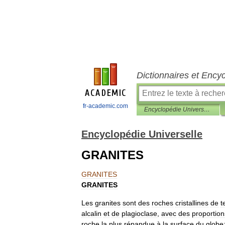
Dictionnaires et Ency
fr-academic.com
Encyclopédie Universelle
Encyclopédie Universelle
GRANITES
GRANITES
GRANITES
Les
granites
sont
des
roches
cristallines
de
t
alcalin
et
de
plagioclase
,
avec
des
proportion
roche
la
plus
répandue
à
la
surface
du
globe