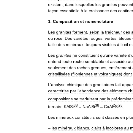
existent
,
dans
lesquelles
les
granites
peuven
façon
essentielle
à
la
croissance
des
contine
1
.
Composition
et
nomenclature
Les
granites
forment
,
selon
la
fraîcheur
des
ou
rose
.
Des
variétés
rouges
,
vertes
,
bleues
taille
des
minéraux
,
toujours
visibles
à
l
’
œil
n
Les
granites
ne
constituent
qu
’
une
variété
d
’
entend
toute
roche
semblable
et
associée
au
seulement
des
roches
grenues
,
entièrement
cristallisées
(
filoniennes
et
volcaniques
)
dont
L
’
analyse
chimique
des
granitoïdes
fait
appar
caractérise
par
l
’
abondance
des
éléments
ch
compositions
se
traduisent
par
la
prédomina
3
8
3
8
2
2
8
ternaire
KAlSi
–
NaAlSi
–
CaAl
Si
.
Les
minéraux
constitutifs
sont
classés
en
plu
–
les
minéraux
blancs
,
clairs
à
incolores
au
m