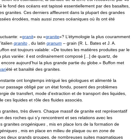
i
le
fond
des
océans
est
tapissé
essentiellement
par
des
basaltes
,
es
granites
.
Ces
derniers
affleurent
dans
la
plupart
des
grandes
issées
érodées
,
mais
aussi
zones
océaniques
où
ils
ont
été
luctuante:
«
granit
»
ou
«
granite
»?
L
’
étymologie
la
plus
couramment
’
italien
granito
,
du
latin
granum
–
grain
(
R
.
L
.
Bates
et
J
.
A
.
uffon
est
toujours
valable:
«
De
toutes
les
matières
produites
par
le
a
plus
variée:
il
est
ordinairement
composé
[...]
de
quartz
,
de
encore
aujourd
’
hui
la
plus
grande
partie
du
globe
.»
Buffon
met
vari
été
et
banalité
des
granites
.
onstante
ont
longtemps
intrigué
les
géologues
et
alimenté
la
eur
passage
obligé
par
un
état
fondu
,
posent
des
problèmes
ergie
de
transfert
,
mode
d
’
extraction
et
de
transport
des
liquides
,
de
ces
liquides
et
rôle
des
fluides
associés
.
s
granites
,
très
divers
.
Chaque
massif
de
granite
est
représentatif
on
des
roches
qui
s
’
y
rencontrent
et
ses
relations
avec
les
es
granites
orogéniques
,
mis
en
place
lors
de
la
formation
de
géniques
,
mis
en
place
en
milieu
de
plaque
ou
en
zone
de
ces
deux
grands
groupes
,
de
nombreuses
suites
magmatiques