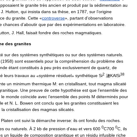
pposaient
le
granite
très
ancien
et
produit
par
la
sédimentation
au
J
.
Hutton
,
qui
insista
dans
sa
thèse
,
en
1787
,
sur
l
’
origine
ace
du
granite
.
Cette
«
controverse
»,
partant
d
’
observations
e
chances
d
’
aboutir
que
par
des
expérimentations
en
laboratoire
.
utton
,
J
.
Hall
,
faisait
fondre
des
roches
magmatiques
.
ne
des
granites
té
sur
des
systèmes
synthétiques
ou
sur
des
systèmes
naturels
.
(
1958
)
sont
essentiels
pour
la
compréhension
du
problème
des
nde
étant
constitués
à
peu
près
exclusivement
de
quartz
,
de
2
3
8
té
leurs
travaux
au
«
système
résiduel
»
synthétique
Si
漣KAlSi
nte
un
minimum
thermique
M:
en
cristallisant
,
tout
magma
silicaté
granitique
.
Une
preuve
de
cette
hypothèse
est
que
l
’
ensemble
des
le
monde
coïncide
avec
l
’
ensemble
des
points
M
déterminés
pour
le
et
N
.
L
.
Bowen
ont
conclu
que
les
granites
constituaient
les
e
la
cristallisation
des
magmas
silicatés
.
Platen
ont
suivi
la
démarche
inverse:
ils
ont
fondu
des
roches
.
0
0
es
ou
naturels
.
À
2
kb
de
pression
d
’
eau
et
vers
600
C700
C
,
ils
es
un
liquide
de
composition
granitique
et
un
résidu
infusible
riche